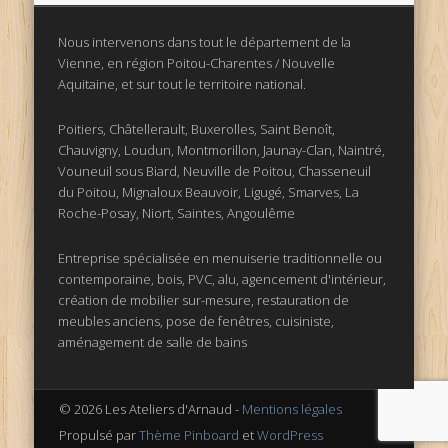
Nous intervenons dans tout le département de la
Vienne, en région Poitou-Charentes / Nouvelle
Aquitaine, et sur tout le territoire national.
Poitiers, Châtellerault, Buxerolles, Saint Benoît,
Chauvigny, Loudun, Montmorillon, Jaunay-Clan, Naintré,
Vouneuil sous Biard, Neuville de Poitou, Chasseneuil
du Poitou, Mignaloux Beauvoir, Ligugé, Smarves, La
Roche-Posay, Niort, Saintes, Angoulême
Entreprise spécialisée en menuiserie traditionnelle ou
contemporaine, bois, PVC, alu, agencement d'intérieur,
création de mobilier sur-mesure, restauration de
meubles anciens, pose de fenêtres, cuisiniste,
aménagement de salle de bains
© 2026 Les Ateliers d'Arnaud -
Mentions légales
Propulsé par
Thème Pinboard
et
WordPress